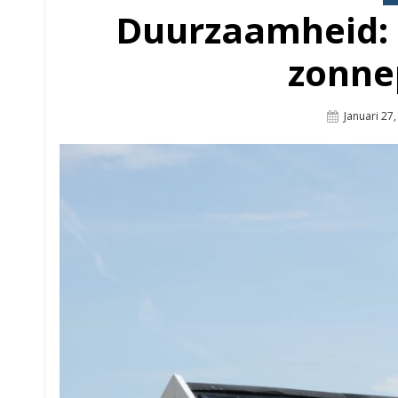
Duurzaamheid: 
zonne
Posted
Januari 27
On