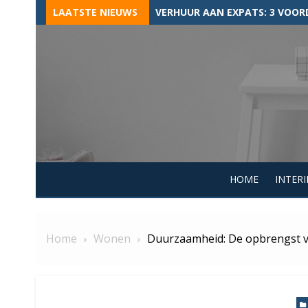
Skip
LAATSTE NIEUWS
TIPS VOOR HET AANVRAGEN VA
to
content
HOME
INTERI
Home
Wonen
Duurzaamheid: De opbrengst 