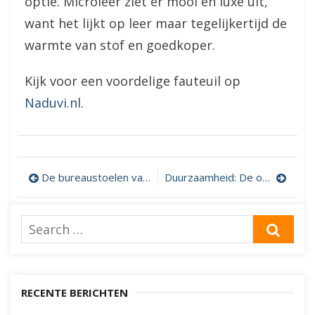
optie. Microleer ziet er mooi en luxe uit,
want het lijkt op leer maar tegelijkertijd de
warmte van stof en goedkoper.
Kijk voor een voordelige fauteuil op
Naduvi.nl
.
Bericht
De bureaustoelen van het Zweedse Kinnarps
Duurzaamheid: De opbrengst van zonnepanelen
navigatie
Search
SEA
for:
RECENTE BERICHTEN