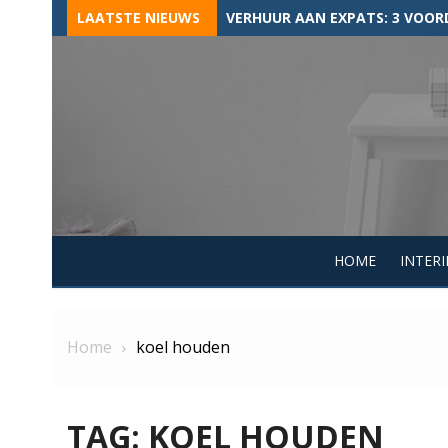
Skip
LAATSTE NIEUWS
TIPS VOOR HET AANVRAGEN VA
to
content
HOME
INTERI
Home
koel houden
TAG:
KOEL HOUDEN