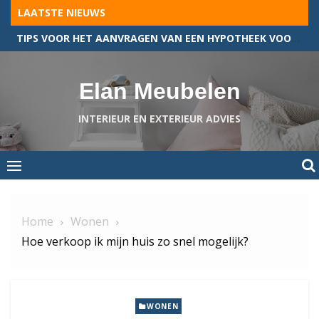
Skip
LAATSTE NIEUWS
to
TIPS VOOR HET AANVRAGEN VAN EEN HYPOTHEEK VOOR JOUW BEDRIJFSPAND
content
Elan Meubelen
INTERIEUR EN EXTERIEUR ADVIES
Home
Wonen
Hoe verkoop ik mijn huis zo snel mogelijk?
WONEN